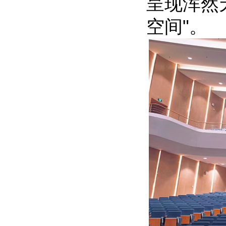
呈现浑然
空间"。