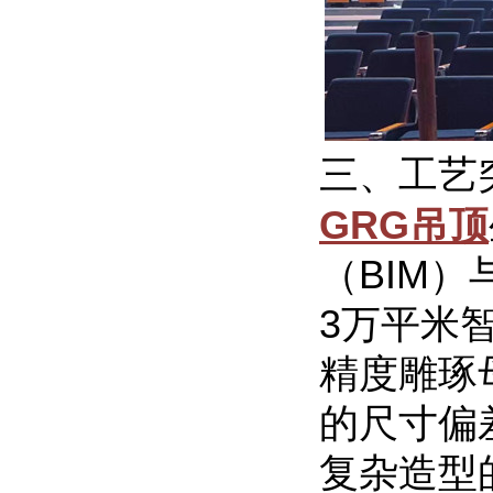
三、工艺
GRG吊顶
（BIM
3万平米
精度雕琢
的尺寸偏
复杂造型