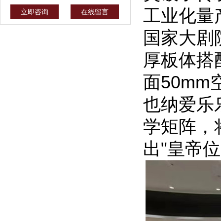
工业化量
立即咨询
在线留言
国家大剧
厚板体搭
面50m
也纳爱乐
学矩阵，将
出"皇帝