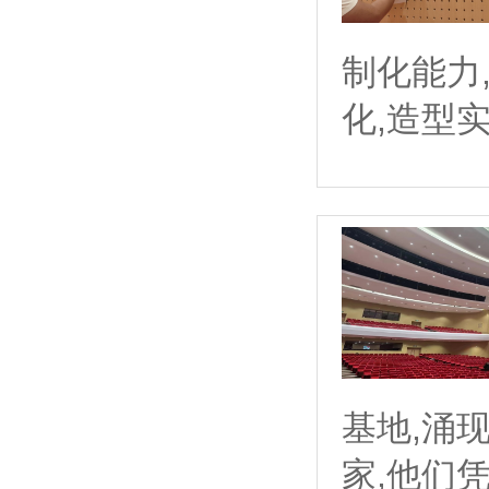
制化能力
化,造型
基地,涌
家,他们